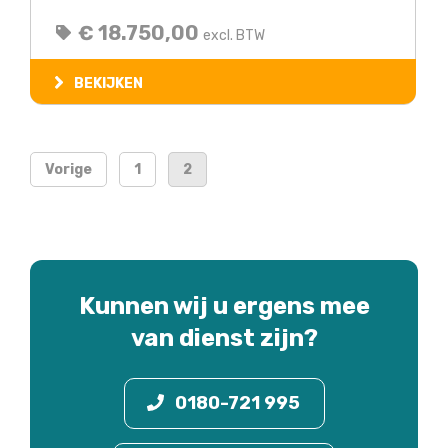
€ 18.750,00
excl. BTW
BEKIJKEN
Vorige
1
2
Kunnen wij u ergens mee
van dienst zijn?
0180-721 995