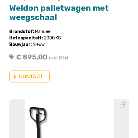
Weldon palletwagen met
weegschaal
Brandstof:
Manueel
Hefcapaciteit:
2000 KG
Bouwjaar:
Nieuw
€ 895,00
excl. BTW