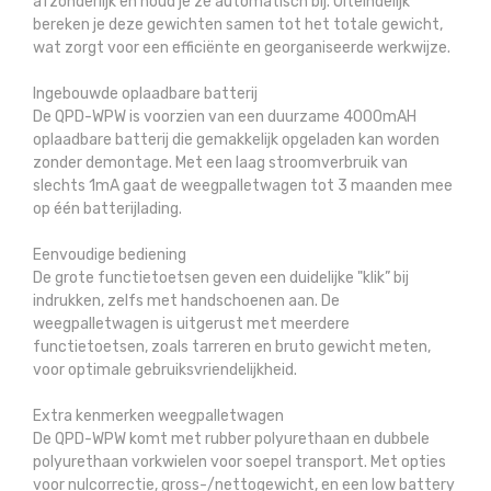
afzonderlijk en houd je ze automatisch bij. Uiteindelijk
bereken je deze gewichten samen tot het totale gewicht,
wat zorgt voor een efficiënte en georganiseerde werkwijze.
Ingebouwde oplaadbare batterij
De QPD-WPW is voorzien van een duurzame 4000mAH
oplaadbare batterij die gemakkelijk opgeladen kan worden
zonder demontage. Met een laag stroomverbruik van
slechts 1mA gaat de weegpalletwagen tot 3 maanden mee
op één batterijlading.
Eenvoudige bediening
De grote functietoetsen geven een duidelijke "klik” bij
indrukken, zelfs met handschoenen aan. De
weegpalletwagen is uitgerust met meerdere
functietoetsen, zoals tarreren en bruto gewicht meten,
voor optimale gebruiksvriendelijkheid.
Extra kenmerken weegpalletwagen
De QPD-WPW komt met rubber polyurethaan en dubbele
polyurethaan vorkwielen voor soepel transport. Met opties
voor nulcorrectie, gross-/nettogewicht, en een low battery