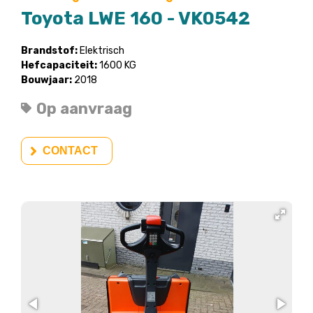
Toyota LWE 160 - VK0542
Brandstof:
Elektrisch
Hefcapaciteit:
1600 KG
Bouwjaar:
2018
Op aanvraag